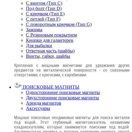
С винтом (Тип C)
Под болт (Тип D)
С крючком (Тип E)
С петлей (Тип F)
С поворотным крючком (Тип G)
Зажимы
С Резиновым покрытием
Кнопки для галантереи
Для рыбалки
Ответная часть (шайбы)
Винты, гайки, шайбы
Крепления с мощными магнитами для удержания других
предметов на металлической поверхности - со сквозными
отверстиями, с крючками, с карабинами.
ПОИСКОВЫЕ МАГНИТЫ
Односторонние поисковые магниты
Двухсторонние поисковые магниты
Аренда магнитов
Аксессуары
Мощные поисковые неодимовые магниты для поиска металла
под водой. Этот глубинный магнитоискатель незаменим
кладоискателям, которые занимаются поисками под водой.
Альпинистская веревка и прочное крепление магнита смогут