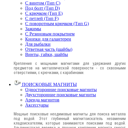
С винтом (Тип C)
Под болт (Тип D)
С крючком (Тип E)
С петлей (Тип F)
С поворотным крючком (Тип G)
Зажимы
С Резиновым покрытием
Кнопки для галантереи
Для рыбалки
Ответная часть (шайбы)
Винты, гайки, шайбы
Крепления с мощными магнитами для удержания других
предметов на металлической поверхности - со сквозными
отверстиями, с крючками, с карабинами.
ПОИСКОВЫЕ МАГНИТЫ
Односторонние поисковые магниты
Двухсторонние поисковые магниты
Аренда магнитов
Аксессуары
Мощные поисковые неодимовые магниты для поиска металла
под водой. Этот глубинный магнитоискатель незаменим
кладоискателям, которые занимаются поисками под водой.
Альпинистская веревка и прочное крепление магнита смогут