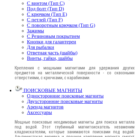
С винтом (Тип C)
Под болт (Тип D)
С крючком (Тип E)
С петлей (Тип F)
С поворотным крючком (Тип G)
Зажимы
С Резиновым покрытием
Кнопки для галантереи
Для рыбалки
Ответная часть (шайбы)
Винты, гайки, шайбы
Крепления с мощными магнитами для удержания других
предметов на металлической поверхности - со сквозными
отверстиями, с крючками, с карабинами.
ПОИСКОВЫЕ МАГНИТЫ
Односторонние поисковые магниты
Двухсторонние поисковые магниты
Аренда магнитов
Аксессуары
Мощные поисковые неодимовые магниты для поиска металла
под водой. Этот глубинный магнитоискатель незаменим
кладоискателям, которые занимаются поисками под водой.
Альпинистская веревка и прочное крепление магнита смогут