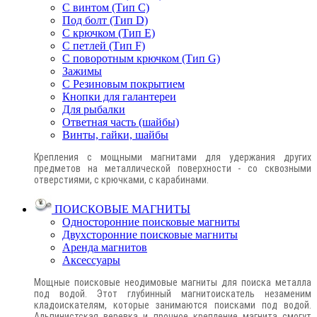
С винтом (Тип C)
Под болт (Тип D)
С крючком (Тип E)
С петлей (Тип F)
С поворотным крючком (Тип G)
Зажимы
С Резиновым покрытием
Кнопки для галантереи
Для рыбалки
Ответная часть (шайбы)
Винты, гайки, шайбы
Крепления с мощными магнитами для удержания других
предметов на металлической поверхности - со сквозными
отверстиями, с крючками, с карабинами.
ПОИСКОВЫЕ МАГНИТЫ
Односторонние поисковые магниты
Двухсторонние поисковые магниты
Аренда магнитов
Аксессуары
Мощные поисковые неодимовые магниты для поиска металла
под водой. Этот глубинный магнитоискатель незаменим
кладоискателям, которые занимаются поисками под водой.
Альпинистская веревка и прочное крепление магнита смогут