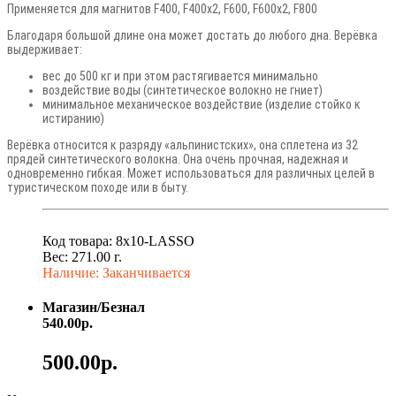
Применяется для магнитов F400, F400x2, F600, F600x2, F800
Благодаря большой длине она может достать до любого дна. Верёвка
выдерживает:
вес до 500 кг и при этом растягивается минимально
воздействие воды (синтетическое волокно не гниет)
минимальное механическое воздействие (изделие стойко к
истиранию)
Верёвка относится к разряду «альпинистских», она сплетена из 32
прядей синтетического волокна. Она очень прочная, надежная и
одновременно гибкая. Может использоваться для различных целей в
туристическом походе или в быту.
Код товара: 8x10-LASSO
Вес: 271.00 г.
Наличие: Заканчивается
Магазин/Безнал
540.00р.
500.00р.